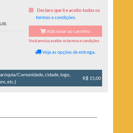
Declaro que li e aceito todos os
termos e condições
.
5,00
.
Adicionar ao carrinho
Você precisa aceitar os termos e condições
Veja as opções de entrega.
aróquia/Comunidade, cidade, logo,
R$ 15,00
m, etc.)