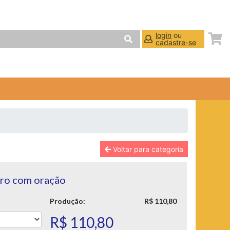
login
ou
cadastre-se
Voltar para categoria
ro com oração
Produção:
R$ 110,80
R$ 110,80