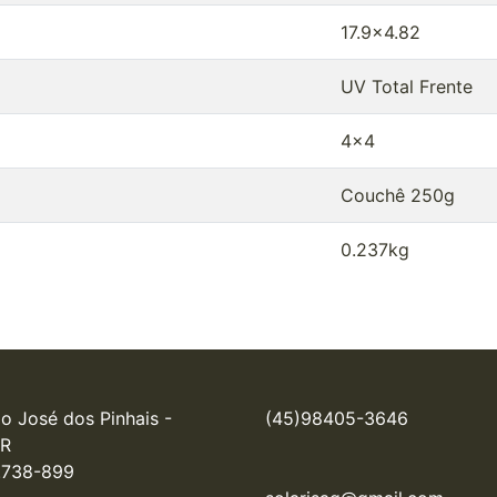
17.9x4.82
UV Total Frente
4x4
Couchê 250g
0.237kg
o José dos Pinhais - 
(45)98405-3646
R

.738-899