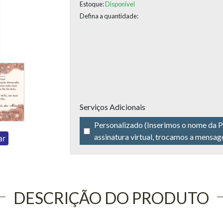
Estoque:
Disponível
Defina a quantidade:
Serviços Adicionais
Personalizado (Inserimos o nome da P
assinatura virtual, trocamos a mensage
ar
DESCRIÇÃO DO PRODUTO