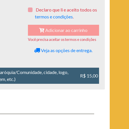
Declaro que li e aceito todos os
termos e condições
.
Adicionar ao carrinho
Você precisa aceitar os termos e condições
Veja as opções de entrega.
aróquia/Comunidade, cidade, logo,
R$ 15,00
m, etc.)