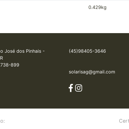
0.429kg
o José dos Pinhais - 
(45)98405-3646
R

.738-899
solarisag@gmail.com
o:
Cert