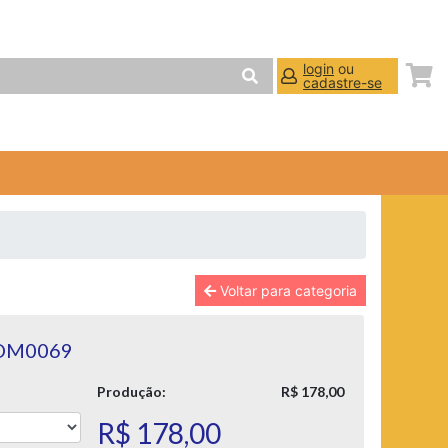
login
ou
cadastre-se
Voltar para categoria
CDM0069
Produção:
R$ 178,00
R$ 178,00